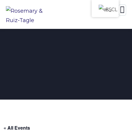
ES
« All Events