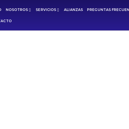
O
NOSOTROS
SERVICIOS
ALIANZAS
PREGUNTAS FRECUE
TACTO
 siniestro en manos ex