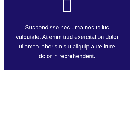
Suspendisse nec urna nec tellus
vulputate. At enim trud exercitation dolor
ullamco laboris nisut aliquip aute irure
dolor in reprehenderit.
Wealth Management
Lorem ipsum is simply sit of free text
dolor.